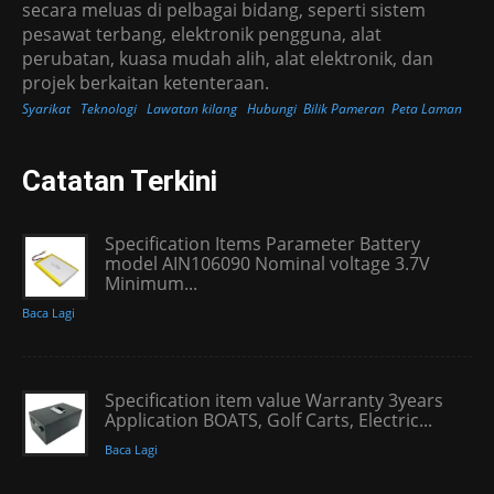
secara meluas di pelbagai bidang, seperti sistem
pesawat terbang, elektronik pengguna, alat
perubatan, kuasa mudah alih, alat elektronik, dan
projek berkaitan ketenteraan.
Syarikat
Teknologi
Lawatan kilang
Hubungi
Bilik Pameran
Peta Laman
Catatan Terkini
Specification Items Parameter Battery
model AIN106090 Nominal voltage 3.7V
Minimum...
Baca Lagi
Specification item value Warranty 3years
Application BOATS, Golf Carts, Electric...
Baca Lagi