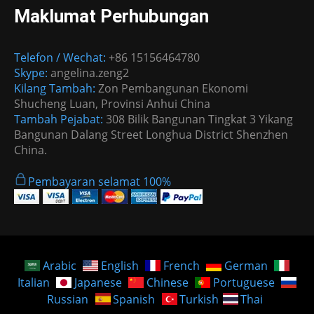
Maklumat Perhubungan
Telefon / Wechat:
+86 15156464780
Skype:
angelina.zeng2
Kilang Tambah:
Zon Pembangunan Ekonomi
Shucheng Luan, Provinsi Anhui China
Tambah Pejabat:
308 Bilik Bangunan Tingkat 3 Yikang
Bangunan Dalang Street Longhua District Shenzhen
China.
Pembayaran selamat 100%
Arabic
English
French
German
Italian
Japanese
Chinese
Portuguese
Russian
Spanish
Turkish
Thai