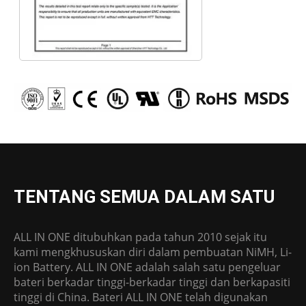
TENTANG SEMUA DALAM SATU
ALL IN ONE ditubuhkan pada tahun 2010 sejak itu
kami mengkhususkan diri dalam pembuatan NiMH, Li-
ion Battery. ALL IN ONE adalah salah satu pengeluar
bateri berkadar tinggi-berkadar tinggi dan berkapasiti
tinggi di China. Bateri ALL IN ONE telah digunakan