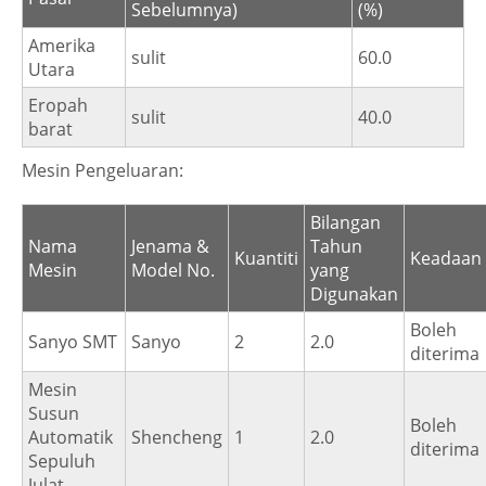
Sebelumnya)
(%)
Amerika
sulit
60.0
Utara
Eropah
sulit
40.0
barat
Mesin Pengeluaran:
Bilangan
Nama
Jenama &
Tahun
Kuantiti
Keadaan
Mesin
Model No.
yang
Digunakan
Boleh
Sanyo SMT
Sanyo
2
2.0
diterima
Mesin
Susun
Boleh
Automatik
Shencheng
1
2.0
diterima
Sepuluh
Julat