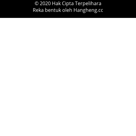
© 2020 Hak Cipta Terpelihara
Reka bentuk oleh Hangheng.cc