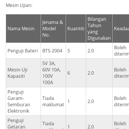
Mesin Ujian:
Bilangan
Jenama &
Tahun
Nama Mesin
Model
Kuantiti
Keada
yang
No.
Digunakan
Boleh
Penguji Bateri
BTS-2004
5
2.0
diteri
5V 3A,
Mesin Uji
60V 10A,
Boleh
6
2.0
Kapasiti
100V
diteri
100A
Penguji
Garam-
Tiada
Boleh
1
2.0
Semburan
maklumat
diteri
Elektronik
Penguji
Tiada
Boleh
Getaran
1
2.0