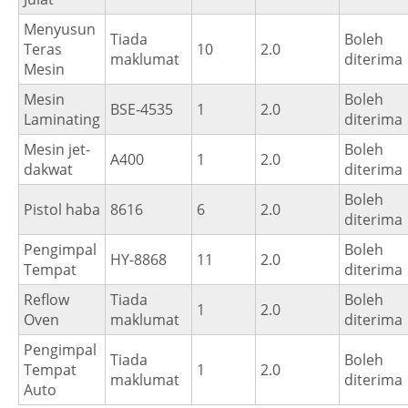
Menyusun
Tiada
Boleh
Teras
10
2.0
maklumat
diterima
Mesin
Mesin
Boleh
BSE-4535
1
2.0
Laminating
diterima
Mesin jet-
Boleh
A400
1
2.0
dakwat
diterima
Boleh
Pistol haba
8616
6
2.0
diterima
Pengimpal
Boleh
HY-8868
11
2.0
Tempat
diterima
Reflow
Tiada
Boleh
1
2.0
Oven
maklumat
diterima
Pengimpal
Tiada
Boleh
Tempat
1
2.0
maklumat
diterima
Auto