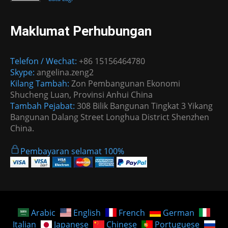
Maklumat Perhubungan
Telefon / Wechat:
+86 15156464780
Skype:
angelina.zeng2
Kilang Tambah:
Zon Pembangunan Ekonomi
Shucheng Luan, Provinsi Anhui China
Tambah Pejabat:
308 Bilik Bangunan Tingkat 3 Yikang
Bangunan Dalang Street Longhua District Shenzhen
China.
Pembayaran selamat 100%
Arabic
English
French
German
Italian
Japanese
Chinese
Portuguese