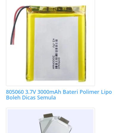
805060 3.7V 3000mAh Bateri Polimer Lipo
Boleh Dicas Semula