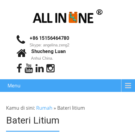
+86 15156464780
Skype: angelina.zeng2
Shucheng Luan
Anhui China.
Menu
Kamu di sini:
Rumah
»
Bateri litium
Bateri Litium