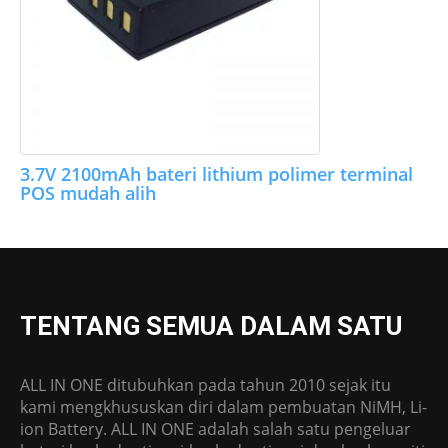
3.7V 2100mAh bateri lithium polimer terminal
POS mudah alih
TENTANG SEMUA DALAM SATU
ALL IN ONE ditubuhkan pada tahun 2010 sejak itu
kami mengkhususkan diri dalam pembuatan NiMH, Li-
ion Battery. ALL IN ONE adalah salah satu pengeluar