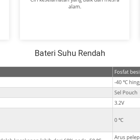
alam.
Bateri Suhu Rendah
Fosfat besi
-40 ℃ hin
Sel Pouch
3.2V
0 ℃
Arus pelep