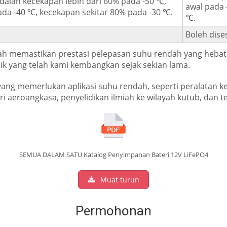
dalah kecekapan lebih dari 60% pada -50 ℃,
awal pada 
ada -40 ℃, kecekapan sekitar 80% pada -30 ℃.
℃.
Boleh dise
h memastikan prestasi pelepasan suhu rendah yang hebat
baik yang telah kami kembangkan sejak sekian lama.
 yang memerlukan aplikasi suhu rendah, seperti peralatan 
 aeroangkasa, penyelidikan ilmiah ke wilayah kutub, dan te
SEMUA DALAM SATU Katalog Penyimpanan Bateri 12V LiFePO4
Muat turun
Permohonan