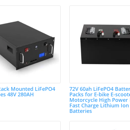
Rack Mounted LiFePO4
72V 60ah LiFePO4 Batte
ies 48V 280AH
Packs for E-bike E-scoot
Motorcycle High Power
Fast Charge Lithium Ion
Batteries