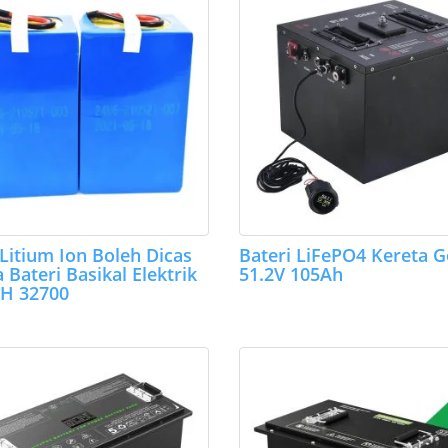
 Litium Ion Boleh Dicas
Bateri LiFePO4 Kereta G
 Bateri Basikal Elektrik
51.2V 105Ah
AH 32700