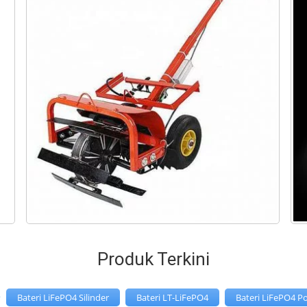
Produk Terkini
>
Bateri LiFePO4 Silinder
Bateri LT-LiFePO4
Bateri LiFePO4 P