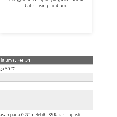
bateri asid plumbum.
 litium (LiFePO4)
gga 50 ℃
asan pada 0.2C melebihi 85% dari kapasiti